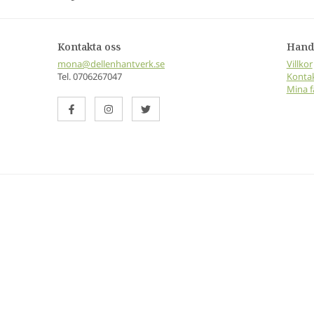
Kontakta oss
Hand
mona@dellenhantverk.se
Villkor
Tel. 0706267047
Kontak
Mina f